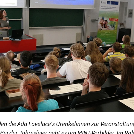
en die Ada Lovelace‘s Urenkelinnen zur Veranstaltun
 Bei der Jahresfeier geht es um MINT-Vorbilder. Im Ro