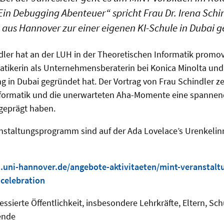
Ein Debugging Abenteuer“ spricht Frau Dr. Irena Schi
k aus Hannover zur einer eigenen KI-Schule in Dubai 
ndler hat an der LUH in der Theoretischen Informatik promovi
matikerin als Unternehmensberaterin bei Konica Minolta und
g in Dubai gegründet hat. Der Vortrag von Frau Schindler zei
nformatik und die unerwarteten Aha-Momente eine spannen
 geprägt haben.
nstaltungsprogramm sind auf der Ada Lovelace’s Urenkelin
i.uni-hannover.de/angebote-aktivitaeten/mint-veranstalt
celebration
essierte Öffentlichkeit, insbesondere Lehrkräfte, Eltern, Sc
ende