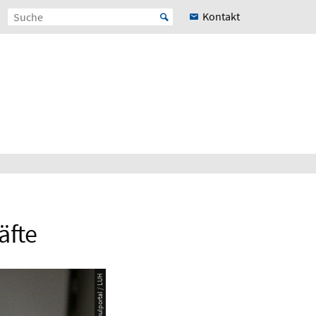
Kontakt
äfte
© uniKIK Schulportal / LUH