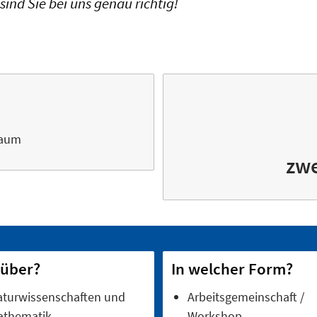
sind Sie bei uns genau richtig!
raum
zwe
über?
In welcher Form?
turwissenschaften und
Arbeitsgemeinschaft /
athematik
Workshop